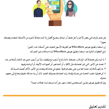
هل تشعر بالوحدة في بعض الأحيان؟ هل تعتقد أن حياتك ستصبح أفضل إذا كنت محاطاً بالمزيد من الأصدقاء لتتحدث وتضحك
معهم؟
إن استخدام تطبيق هوزهير WhosHere هو الطريقة الأسهل للتعرف على أصدقاء جدد رائعين!
اتبع الخطوات التالية عند استخدام تطبيق هوزهير WhosHere لبناء صداقات تدوم العمر كله
١. لا تتردد وكن مضحكاً قدر الإمكان. ننصحك دائماً باتباع أسلوب مرح ولطيف بدلاً من أسلوب جدي عند الاتقاء بأشخاص جدد
٢. تحدث عن الأمور التي تثير اهتمامك مثل الأفلام، أو المشاهير، أو الحيوانات الأليفة، أو الرياضة وغيرها
٣. شاركهم بأفكارك: عندما تعتادون على بعضكم قليلاً، تعمق في نقاشاتك وتحدث عن الأمور الأكثر أهمية بالنسبة لك
٤. كن فضوليا: تجنب التحدث عن نفسك بإفراط، وابد اهتمامك بصديقك الجديد. تذكر أن بناء صداقة حقيقية يحتاج إلى مجهود
مشترك
يوفر لك تطبيق هوزهير ملايين المستخدمين لتختار منهم. هل أنت مستعد لبناء علاقات جديدة؟
تقديم تعليق